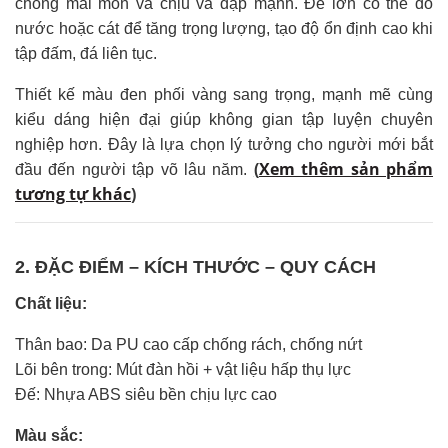
chống mài mòn và chịu va đập mạnh. Đế lớn có thể đổ
nước hoặc cát để tăng trọng lượng, tạo độ ổn định cao khi
tập đấm, đá liên tục.
Thiết kế màu đen phối vàng sang trọng, mạnh mẽ cùng
kiểu dáng hiện đại giúp không gian tập luyện chuyên
nghiệp hơn. Đây là lựa chọn lý tưởng cho người mới bắt
(
Xem thêm sản phẩm
đầu đến người tập võ lâu năm.
tương tự khác
)
2. ĐẶC ĐIỂM – KÍCH THƯỚC – QUY CÁCH
Chất liệu:
Thân bao: Da PU cao cấp chống rách, chống nứt
Lõi bên trong: Mút đàn hồi + vật liệu hấp thụ lực
Đế: Nhựa ABS siêu bền chịu lực cao
Màu sắc: