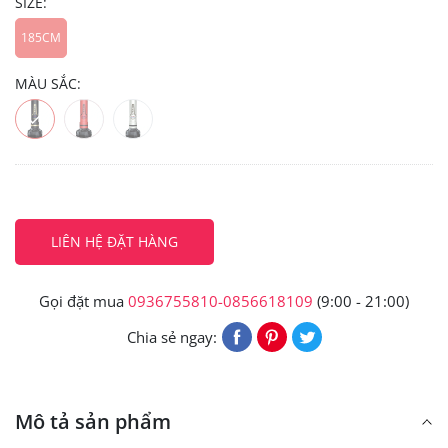
SIZE:
185CM
MÀU SẮC:
LIÊN HỆ ĐẶT HÀNG
Gọi đặt mua
0936755810-0856618109
(9:00 - 21:00)
Chia sẻ ngay:
Mô tả sản phẩm