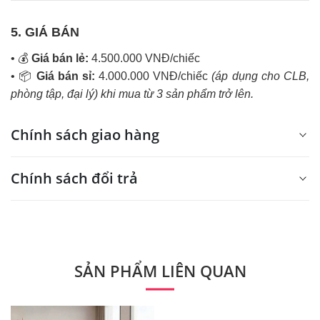
5. GIÁ BÁN
•
💰
Giá bán lẻ:
4.500.000 VNĐ/chiếc
•
📦
Giá bán sỉ:
4.000.000 VNĐ/chiếc
(áp dụng cho CLB,
phòng tập, đại lý) khi mua từ 3 sản phẩm trở lên.
Chính sách giao hàng
Chính sách đổi trả
Chính sách vận chuyển, giao nhận hàng
hóa tại TRUNG SPORT
Đổi trả trong 7 ngày
Cửa hàng TM Dụng cụ TDTT TRUNG SPORT thực hiện
SẢN PHẨM LIÊN QUAN
TRUNG SPORT sẽ thực hiện việc đổi/trả hàng và hoàn
giao dịch bán hàng & thu tiền tại nhà trên phạm vi toàn
tiền cho khách hàng trong những trường hợp sau.
quốc.