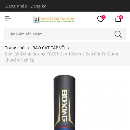
Đăng nhập
Đăng ký
0
0
Trang chủ
BAO CÁT TẬP VÕ
Bao Cát Đứng Boxing TBEST Cao 185cm | Bao Cát Tự Đứng
Chuyên Nghiệp