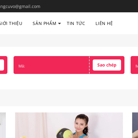
ngcuvo@gmail.com
GIỚI THIỆU
SẢN PHẨM
TIN TỨC
LIÊN HỆ
Sao chép
Mã:
M