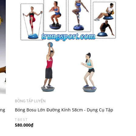
BÓNG TẬP LUYỆN
ợng
Bóng Bosu Lớn Đường Kính 58cm - Dụng Cụ Tập
Thăng Bằng Chuyên Nghiệp
TBEST
580.000₫