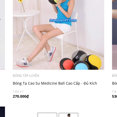
BÓNG TẬP LUYỆN
BÓ
Bóng Tạ Cao Su Medicine Ball Cao Cấp - Đủ Kích
Bó
Thước Từ 1kg Đến 10kg
Th
TBEST
TB
270.000₫
53