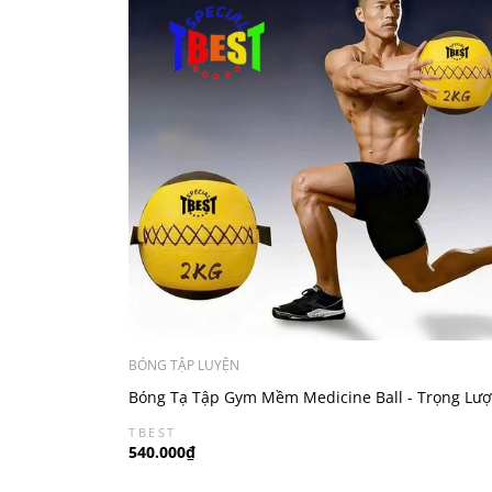
BÓNG TẬP LUYỆN
Bóng Tạ Tập Gym Mềm Medicine Ball - Trọng Lư
Từ 1kg Đến 10kg
TBEST
540.000₫