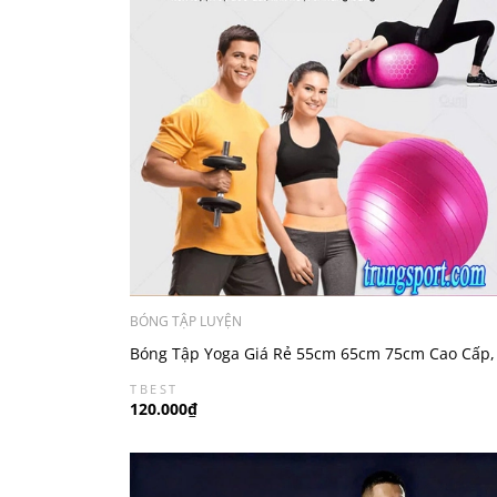
BÓNG TẬP LUYỆN
Bóng Tập Yoga Giá Rẻ 55cm 65cm 75cm Cao Cấp,
Chống Trượt
TBEST
120.000₫