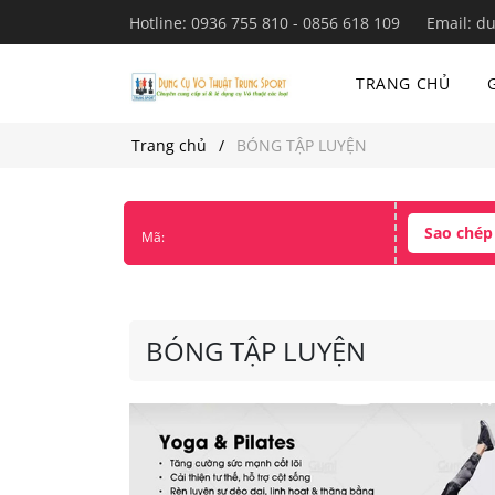
Hotline:
0936 755 810 - 0856 618 109
Email:
du
TRANG CHỦ
Trang chủ
BÓNG TẬP LUYỆN
Sao chép
Mã:
BÓNG TẬP LUYỆN