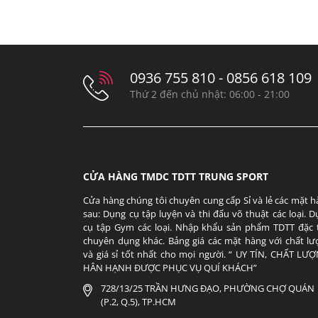
0936 755 810 - 0856 618 109
Thứ 2 đến chủ nhật: 06:00 - 21:00
CỬA HÀNG TMDC TDTT TRUNG SPORT
Cửa hàng chúng tôi chuyên cung cấp Sỉ và lẻ các mặt 
sau: Dụng cụ tập luyện và thi đấu võ thuật các loại. 
cụ tập Gym các loại. Nhập khẩu sản phẩm TDTT đặc 
chuyên dụng khác. Bảng giá các mặt hàng với chất lư
và giá sỉ tốt nhất cho mọi người. “ UY TÍN, CHẤT LƯỢ
HÂN HẠNH ĐƯỢC PHỤC VỤ QUÍ KHÁCH”
728/13/25 TRẦN HƯNG ĐẠO, PHƯỜNG CHỢ QUÁN
(P.2, Q.5), TP.HCM