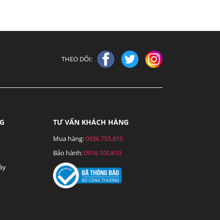
THEO DÕI:
NG
TƯ VẤN KHÁCH HÀNG
Mua hàng:
0936.755.810
Bảo hành:
0916.100.810
ày