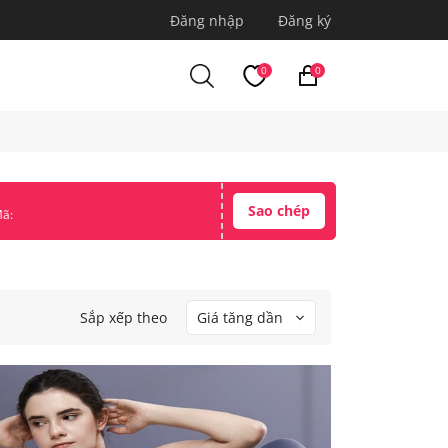
Đăng nhập
Đăng ký
0
0
Sao chép
ã:
Sắp xếp theo
Giá tăng dần