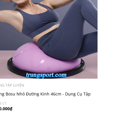
NG TẬP LUYỆN
ng Bosu Nhỏ Đường Kính 46cm - Dụng Cụ Tập
ăng Bằng Tại Nhà
EST
0.000₫