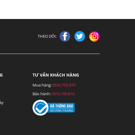
THEO DÕI:
NG
TƯ VẤN KHÁCH HÀNG
Mua hàng:
0936.755.810
Bảo hành:
0916.100.810
ày