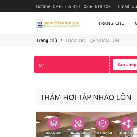
Hotline:
0936 755 810 - 0856 618 109
Email:
du
TRANG CHỦ
Trang chủ
THẢM HƠI TẬP NHÀO LỘN
Sao chép
Mã:
THẢM HƠI TẬP NHÀO LỘN