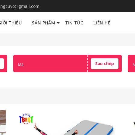
ngcuvo@gmail.com
GIỚI THIỆU
SẢN PHẨM
TIN TỨC
LIÊN HỆ
Sao chép
Mã:
M