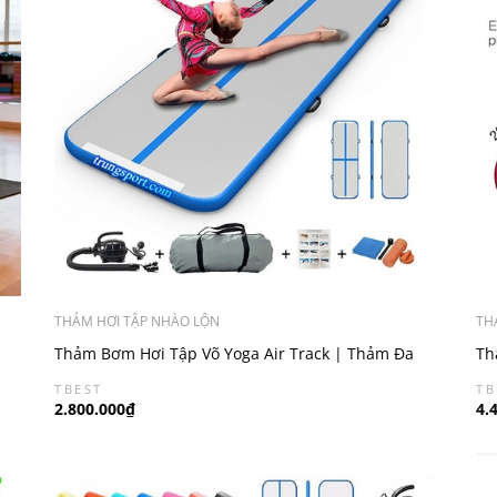
THẢM HƠI TẬP NHÀO LỘN
TH
Thảm Bơm Hơi Tập Võ Yoga Air Track | Thảm Đa
Th
Năng Cao Cấp (0.2*1M)
Vậ
TBEST
TB
2.800.000₫
4.