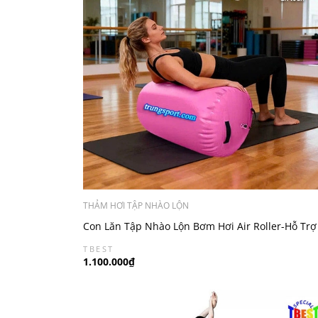
THẢM HƠI TẬP NHÀO LỘN
Con Lăn Tập Nhào Lộn Bơm Hơi Air Roller-Hỗ Trợ
Tập Yoga Uốn Dẻo
TBEST
1.100.000₫