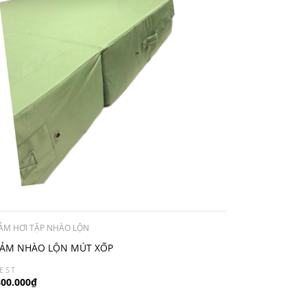
ẢM HƠI TẬP NHÀO LỘN
ẢM NHÀO LỘN MÚT XỐP
EST
800.000₫