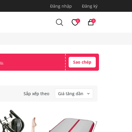
Đăng nhập
Đăng ký
0
0
Sao chép
ã:
Sắp xếp theo
Giá tăng dần