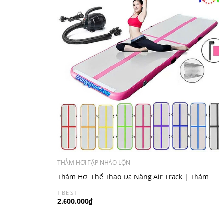
THẢM HƠI TẬP NHÀO LỘN
Thảm Hơi Thể Thao Đa Năng Air Track | Thảm
Gymnastics Cao Cấp (0.1*1m)
TBEST
2.600.000₫