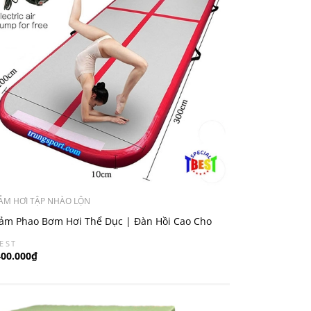
ẢM HƠI TẬP NHÀO LỘN
ảm Phao Bơm Hơi Thể Dục | Đàn Hồi Cao Cho
n Động Thể Thao (0.1*2M)
EST
400.000₫