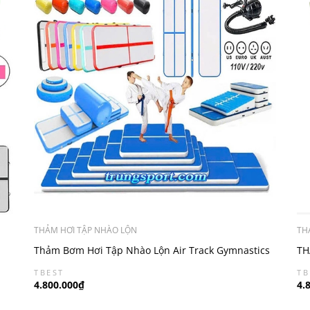
THẢM HƠI TẬP NHÀO LỘN
TH
Thảm Bơm Hơi Tập Nhào Lộn Air Track Gymnastics
TH
Tặng Bơm Điện (0.2*2m)
TBEST
TB
4.800.000₫
4.