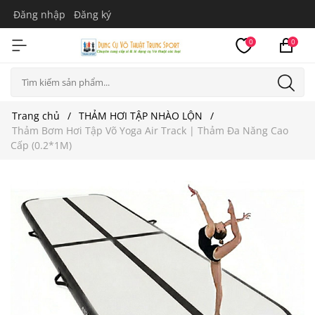
Đăng nhập
Đăng ký
0
0
Trang chủ
THẢM HƠI TẬP NHÀO LỘN
Thảm Bơm Hơi Tập Võ Yoga Air Track | Thảm Đa Năng Cao
Cấp (0.2*1M)