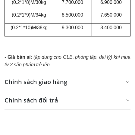
(0.2*1*8)M/30kg
7.700.000
6.900.000
(0.2*1*9)M/34kg
8.500.000
7.650.000
(0.2*1*10)M/38kg
9.300.000
8.400.000
•
Giá bán sỉ:
(áp dụng cho CLB, phòng tập, đại lý) khi mua
từ 3 sản phẩm trở lên
Chính sách giao hàng
Chính sách đổi trả
Chính sách vận chuyển, giao nhận hàng
hóa tại TRUNG SPORT
Đổi trả trong 7 ngày