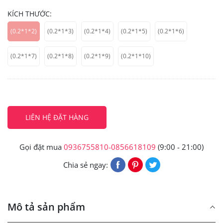
KÍCH THƯỚC:
(0.2*1*2)
(0.2*1*3)
(0.2*1*4)
(0.2*1*5)
(0.2*1*6)
(0.2*1*7)
(0.2*1*8)
(0.2*1*9)
(0.2*1*10)
LIÊN HỆ ĐẶT HÀNG
Gọi đặt mua
0936755810-0856618109
(9:00 - 21:00)
Chia sẻ ngay:
Mô tả sản phẩm