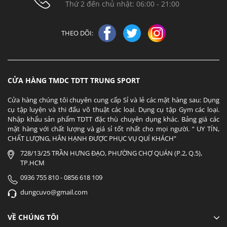
Thứ 2 đến chủ nhật: 06:00 - 21:00
THEO DÕI:
CỬA HÀNG TMDC TDTT TRUNG SPORT
Cửa hàng chúng tôi chuyên cung cấp Sỉ và lẻ các mặt hàng sau: Dụng
cụ tập luyện và thi đấu võ thuật các loại. Dụng cụ tập Gym các loại.
Nhập khẩu sản phẩm TDTT đặc thù chuyên dụng khác. Bảng giá các
mặt hàng với chất lượng và giá sỉ tốt nhất cho mọi người. “ UY TÍN,
CHẤT LƯỢNG, HÂN HẠNH ĐƯỢC PHỤC VỤ QUÍ KHÁCH”
728/13/25 TRẦN HƯNG ĐẠO, PHƯỜNG CHỢ QUÁN (P.2, Q.5),
TP.HCM
0936 755 810 - 0856 618 109
dungcuvo@gmail.com
VỀ CHÚNG TÔI