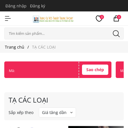
Đăng nhập
Đăng ký
0
0
Trang chủ
TẠ CÁC LOẠI
Sao chép
Mã:
Mã:
TẠ CÁC LOẠI
Sắp xếp theo
Giá tăng dần