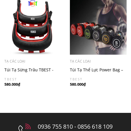
TẠ CÁC LOẠI
TẠ CÁC LOẠI
Túi Tạ Sừng Trâu TBEST -
Túi Tạ Thể Lực Power Bag –
Bulgarian Bag - Chính Hãng
Tập Luyện Đa Năng Tại Nhà
TBEST
TBEST
Trung Sport
Và Phòng Gym
580.000₫
580.000₫
0936 755 810 - 0856 618 109