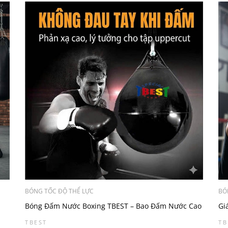
BÓNG TỐC ĐỘ THỂ LỰC
BÓ
Bóng Đấm Nước Boxing TBEST – Bao Đấm Nước Cao
Gi
Cấp, Chân Thực
Tr
TBEST
TB