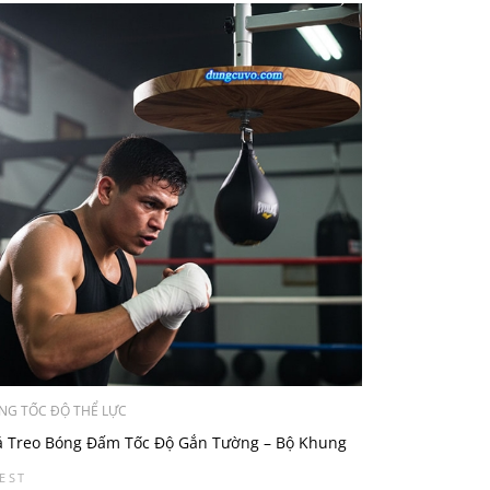
NG TỐC ĐỘ THỂ LỰC
á Treo Bóng Đấm Tốc Độ Gắn Tường – Bộ Khung
eo Speed Bag Điều Chỉnh Độ Cao
EST