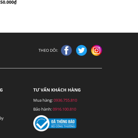
250.000₫
THEO DÕI:
NG
TƯ VẤN KHÁCH HÀNG
Mua hàng:
0936.755.810
Bảo hành:
0916.100.810
ày