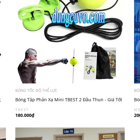
BÓNG TỐC ĐỘ THỂ LỰC
BÓ
g
Bóng Tập Phản Xạ Mini TBEST 2 Đầu Thun - Giá Tốt
Bó
Tại Trung Sport
Xạ
TBEST
ME
180.000₫
20