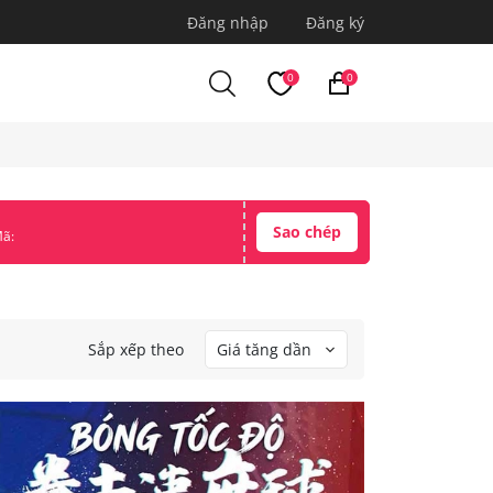
Đăng nhập
Đăng ký
0
0
Sao chép
ã:
Sắp xếp theo
Giá tăng dần