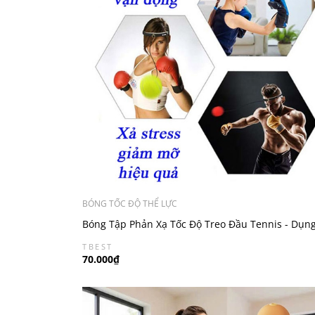
BÓNG TỐC ĐỘ THỂ LỰC
Bóng Tập Phản Xạ Tốc Độ Treo Đầu Tennis - Dụn
Cụ Tập Võ Tại Nhà Hiệu Quả
TBEST
70.000₫