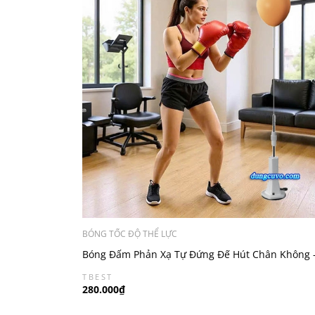
BÓNG TỐC ĐỘ THỂ LỰC
Bóng Đấm Phản Xạ Tự Đứng Đế Hút Chân Không 
Tập Boxing Tại Nhà
TBEST
280.000₫