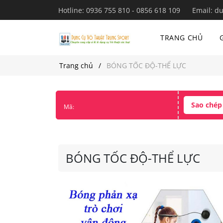
Hotline:
0936 755 810 - 0856 618 109
Email:
du
TRANG CHỦ
Trang chủ
BÓNG TỐC ĐỘ-THỂ LỰC
Sao chép
Mã:
BÓNG TỐC ĐỘ-THỂ LỰC