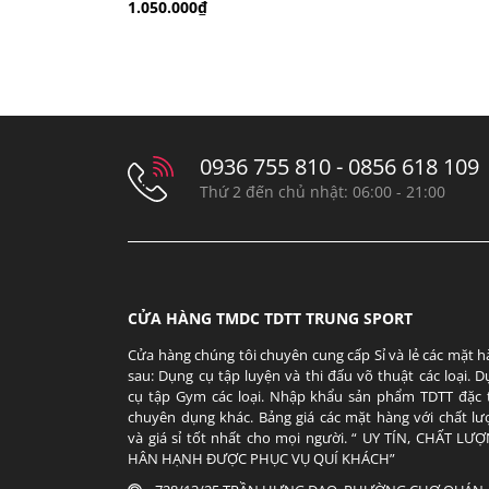
1.050.000₫
0936 755 810 - 0856 618 109
Thứ 2 đến chủ nhật: 06:00 - 21:00
CỬA HÀNG TMDC TDTT TRUNG SPORT
Cửa hàng chúng tôi chuyên cung cấp Sỉ và lẻ các mặt 
sau: Dụng cụ tập luyện và thi đấu võ thuật các loại. 
cụ tập Gym các loại. Nhập khẩu sản phẩm TDTT đặc 
chuyên dụng khác. Bảng giá các mặt hàng với chất lư
và giá sỉ tốt nhất cho mọi người. “ UY TÍN, CHẤT LƯỢ
HÂN HẠNH ĐƯỢC PHỤC VỤ QUÍ KHÁCH”