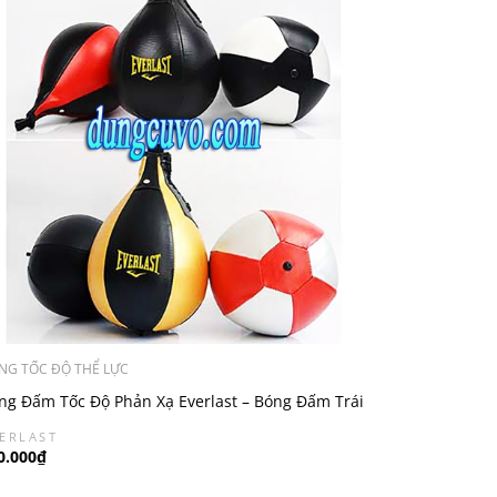
NG TỐC ĐỘ THỂ LỰC
ng Đấm Tốc Độ Phản Xạ Everlast – Bóng Đấm Trái
 Treo Boxing
ERLAST
0.000₫