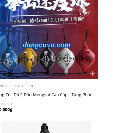
NG TỐC ĐỘ THỂ LỰC
ng Tốc Độ 2 Đầu Mengshi Cao Cấp - Tăng Phản
 Cực Nhanh
NGSHI
0.000₫