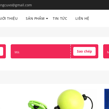
ngcuvo@gmail.com
GIỚI THIỆU
SẢN PHẨM
TIN TỨC
LIÊN HỆ
Sao chép
Mã:
M