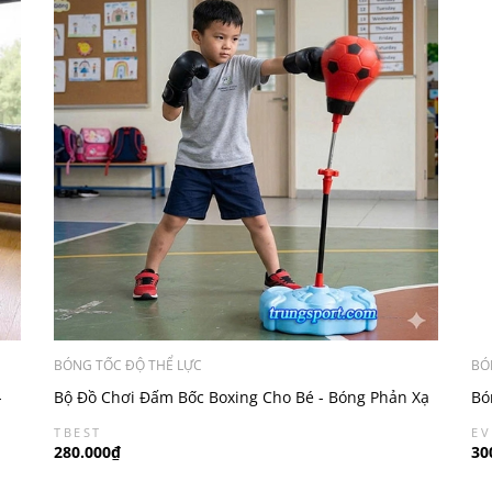
BÓNG TỐC ĐỘ THỂ LỰC
BÓ
-
Bộ Đồ Chơi Đấm Bốc Boxing Cho Bé - Bóng Phản Xạ
Bó
Tự Đứng Giá Tốt
Lê
TBEST
EV
280.000₫
30