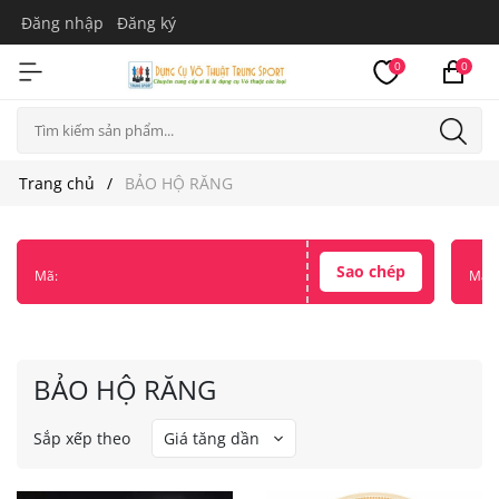
Đăng nhập
Đăng ký
0
0
Trang chủ
BẢO HỘ RĂNG
Sao chép
Mã:
Mã:
BẢO HỘ RĂNG
Sắp xếp theo
Giá tăng dần