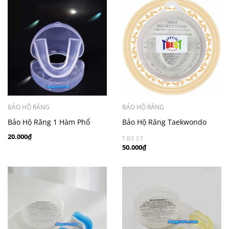
BẢO HỘ RĂNG
BẢO HỘ RĂNG
Bảo Hộ Răng 1 Hàm Phổ
Bảo Hộ Răng Taekwondo
Thông | Phụ Kiện Võ Thuật
TBEST | An Toàn Khi Tập
20.000₫
TBEST
Cơ Bản
Luyện & Thi Đấu
50.000₫