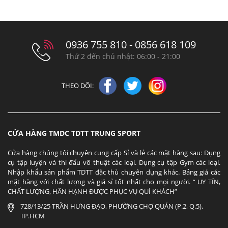
0936 755 810 - 0856 618 109
Thứ 2 đến chủ nhật: 06:00 - 21:00
THEO DÕI:
CỬA HÀNG TMDC TDTT TRUNG SPORT
Cửa hàng chúng tôi chuyên cung cấp Sỉ và lẻ các mặt hàng sau: Dụng
cụ tập luyện và thi đấu võ thuật các loại. Dụng cụ tập Gym các loại.
Nhập khẩu sản phẩm TDTT đặc thù chuyên dụng khác. Bảng giá các
mặt hàng với chất lượng và giá sỉ tốt nhất cho mọi người. “ UY TÍN,
CHẤT LƯỢNG, HÂN HẠNH ĐƯỢC PHỤC VỤ QUÍ KHÁCH”
728/13/25 TRẦN HƯNG ĐẠO, PHƯỜNG CHỢ QUÁN (P.2, Q.5),
TP.HCM