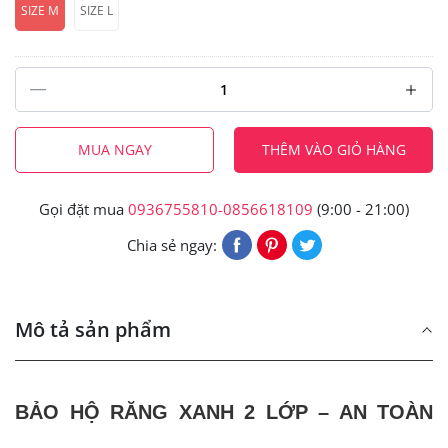
SIZE M
SIZE L
MUA NGAY
THÊM VÀO GIỎ HÀNG
Gọi đặt mua
0936755810-0856618109
(9:00 - 21:00)
Chia sẻ ngay:
Mô tả sản phẩm
BẢO HỘ RĂNG XANH 2 LỚP – AN TOÀN