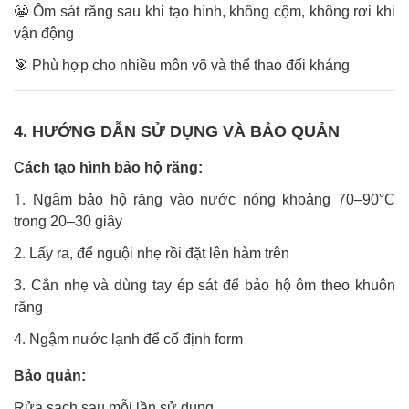
😬
Ôm sát răng sau khi tạo hình, không cộm, không rơi khi
vận động
🎯
Phù hợp cho nhiều môn võ và thể thao đối kháng
4. HƯỚNG DẪN SỬ DỤNG VÀ BẢO QUẢN
Cách tạo hình bảo hộ răng:
Ngâm bảo hộ răng vào nước nóng khoảng 70–90°C
trong 20–30 giây
Lấy ra, để nguội nhẹ rồi đặt lên hàm trên
Cắn nhẹ và dùng tay ép sát để bảo hộ ôm theo khuôn
răng
Ngậm nước lạnh để cố định form
Bảo quản:
Rửa sạch sau mỗi lần sử dụng