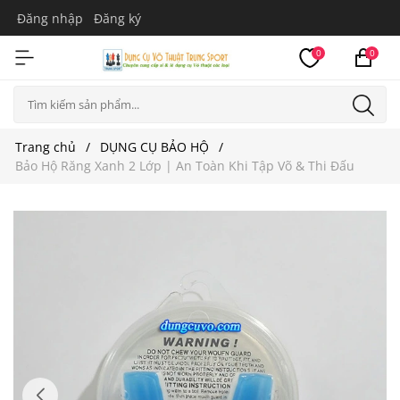
Đăng nhập
Đăng ký
0
0
Trang chủ
DỤNG CỤ BẢO HỘ
Bảo Hộ Răng Xanh 2 Lớp | An Toàn Khi Tập Võ & Thi Đấu