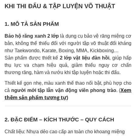
KHI THI ĐẤU & TẬP LUYỆN VÕ THUẬT
1. MÔ TẢ SẢN PHẨM
Bảo hộ răng xanh 2 lớp
là dụng cụ bảo vệ răng miệng cơ
bản, không thể thiếu đối với người tập võ thuật đối kháng
như Taekwondo, Karate, Boxing, MMA, Kickboxing…
Sản phẩm được thiết kế
2 lớp vật liệu đàn hồi
, giúp hấp
thụ lực va chạm hiệu quả, giảm thiểu nguy cơ chấn
thương răng, hàm và nướu khi tập luyện hoặc thi đấu.
Thiết kế gọn nhẹ, màu xanh thể thao nổi bật, phù hợp cho
(
Xem
cả
người mới tập lẫn vận động viên phong trào
.
thêm sản phẩm tương tự
)
2. ĐẶC ĐIỂM – KÍCH THƯỚC – QUY CÁCH
Chất liệu: Nhựa dẻo cao cấp an toàn cho khoang miệng