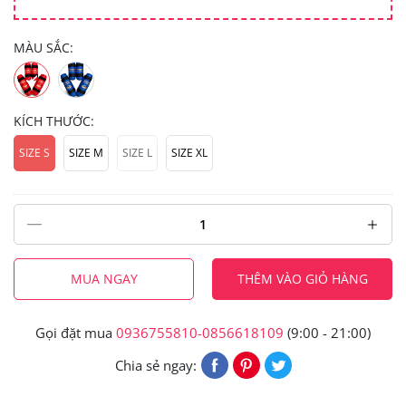
MÀU SẮC:
KÍCH THƯỚC:
SIZE S
SIZE M
SIZE L
SIZE XL
MUA NGAY
THÊM VÀO GIỎ HÀNG
Gọi đặt mua
0936755810-0856618109
(9:00 - 21:00)
Chia sẻ ngay: