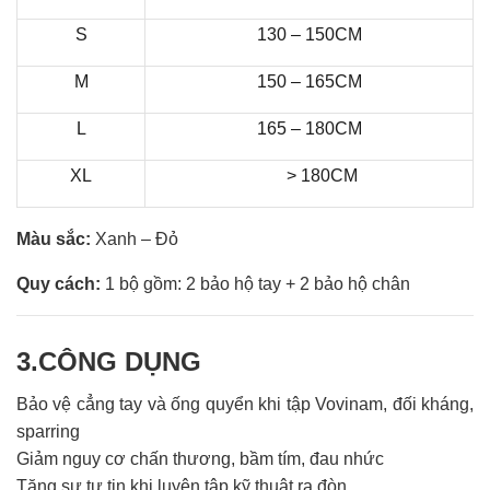
S
130 – 150CM
M
150 – 165CM
L
165 – 180CM
XL
> 180CM
Màu sắc:
Xanh – Đỏ
Quy cách:
1 bộ gồm: 2 bảo hộ tay + 2 bảo hộ chân
3.C
Ô
NG D
Ụ
NG
Bảo vệ cẳng tay và ống quyển khi tập Vovinam, đối kháng,
sparring
Giảm nguy cơ chấn thương, bầm tím, đau nhức
Tăng sự tự tin khi luyện tập kỹ thuật ra đòn