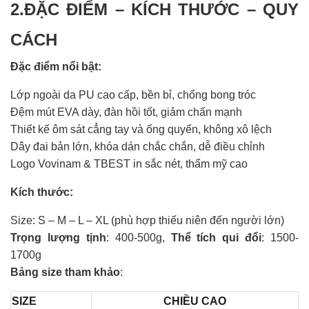
2.ĐẶC ĐIỂM – KÍCH THƯỚC – QUY
CÁCH
Đặc điểm nổi bật:
Lớp ngoài da PU cao cấp, bền bỉ, chống bong tróc
Đệm mút EVA dày, đàn hồi tốt, giảm chấn mạnh
Thiết kế ôm sát cẳng tay và ống quyển, không xô lệch
Dây đai bản lớn, khóa dán chắc chắn, dễ điều chỉnh
Logo Vovinam & TBEST in sắc nét, thẩm mỹ cao
Kích thước:
Size: S – M – L – XL (phù hợp thiếu niên đến người lớn)
Trọng lượng tịnh
: 400-500g,
Thể tích qui đổi
: 1500-
1700g
Bảng size tham khảo
:
SIZE
CHIỀU CAO