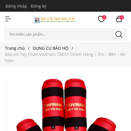
Đăng nhập
Đăng ký
0
0
Trang chủ
DỤNG CỤ BẢO HỘ
Bảo Hộ Tay Chân Vovinam TBEST Chính Hãng | Êm – Bền – An
Toàn