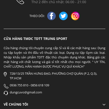
Thứ 2 đến chủ nhật: 06:00 - 21:00
THEO DÕI:
CỬA HÀNG TMDC TDTT TRUNG SPORT
Cửa hàng chúng tôi chuyên cung cấp Sỉ và lẻ các mặt hàng sau: Dụng
cụ tập luyện và thi đấu võ thuật các loại. Dụng cụ tập Gym các loại.
Nhập khẩu sản phẩm TDTT đặc thù chuyên dụng khác. Bảng giá các
mặt hàng với chất lượng và giá sỉ tốt nhất cho mọi người. “ UY TÍN,
CHẤT LƯỢNG, HÂN HẠNH ĐƯỢC PHỤC VỤ QUÍ KHÁCH”
728/13/25 TRẦN HƯNG ĐẠO, PHƯỜNG CHỢ QUÁN (P.2, Q.5),
TP.HCM
0936 755 810 - 0856 618 109
dungcuvo@gmail.com
VỀ CHÚNG TÔI