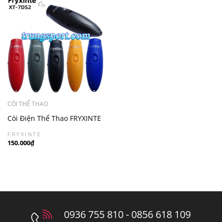
CÒI THỂ THAO
Còi Điện Thể Thao FRYXINTE
– Còi Trọng Tài Âm Lớn Rõ,
FRYXINTE
Không Cần Thổi
150.000₫
0936 755 810 - 0856 618 109