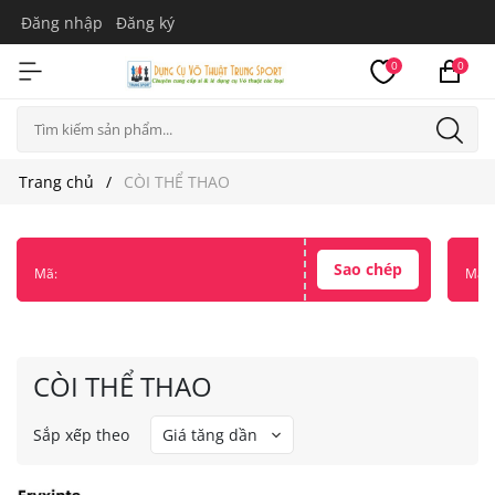
Đăng nhập
Đăng ký
0
0
Trang chủ
CÒI THỂ THAO
Sao chép
Mã:
Mã:
CÒI THỂ THAO
Sắp xếp theo
Giá tăng dần