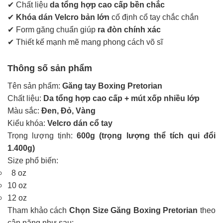
✔
Ch
ấ
t li
ệ
u
da tổng hợp cao cấp bền chắc
✔
Khóa dán Velcro bản lớn
cố định cổ tay chắc chắn
✔
Form g
ă
ng chu
ẩ
n gi
ú
p
ra đòn chính xác
✔
Thi
ế
t k
ế
m
ạ
nh m
ẽ
mang phong c
á
ch v
õ
s
ĩ
Thông số sản phẩm
Tên sản phẩm:
Găng tay Boxing Pretorian
Chất liệu:
Da tổng hợp cao cấp + mút xốp nhiều lớp
Màu sắc:
Đen, Đỏ, Vàng
Kiểu khóa:
Velcro dán cổ tay
Trọng lượng tịnh:
600g (trọng lượng thể tích qui đổi
1.400g)
Size phổ biến:
8 oz
10 oz
12 oz
Tham khảo cách
Chọn Size Găng Boxing Pretorian
theo
cân nặng như sau: