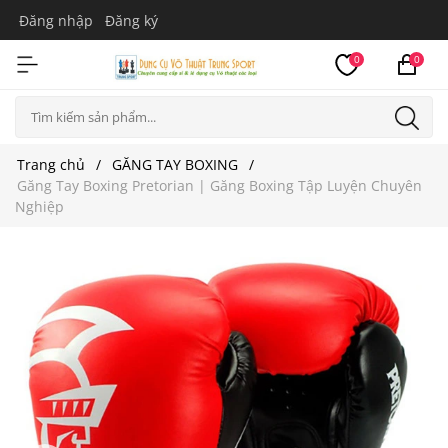
Đăng nhập
Đăng ký
0
0
Trang chủ
GĂNG TAY BOXING
Găng Tay Boxing Pretorian | Găng Boxing Tập Luyện Chuyên
Nghiệp