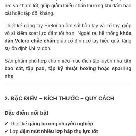
lực va chạm tốt, giúp giảm thiểu chấn thương khi đấm bao
cát hoặc tập đối kháng.
Thiết kế găng tay Pretorian ôm sát bàn tay và cổ tay, giúp
võ sĩ kiểm soát lực đấm tốt hơn. Ngoài ra, hệ thống
khóa
dán Velcro chắc chắn
giúp cố định cổ tay hiệu quả, tăng
sự ổn định khi ra đòn.
Sản phẩm phù hợp cho nhiều mục đích tập luyện như
tập
bao cát, tập pad, tập kỹ thuật boxing hoặc sparring
nhẹ
.
2. ĐẶC ĐIỂM – KÍCH THƯỚC – QUY CÁCH
Đặc điểm nổi bật
✔
Thi
ế
t k
ế
găng boxing chuyên nghiệp
✔
L
ớ
p
đệm mút nhiều lớp hấp thụ lực tốt