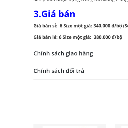
3.Giá bán
Giá bán sỉ: 6 Size một giá: 340.000 đ/bộ (S
Giá bán lẻ: 6 Size một giá: 380.000 đ/bộ
Chính sách giao hàng
Chính sách đổi trả
Chính sách vận chuyển, giao nhậ
Cửa hàng TM Dụng cụ TDTT TRUNG SPORT thực 
Đổi trả trong 7 ngày
Hiện chúng tôi đang có các hình thức giao hà
TRUNG SPORT sẽ thực hiện việc đổi/trả hàng 
1. Nhận hàng trực tiếp tại Cửa hàng
1.Sản phẩm TRUNG SPORT giao không
- Với những khách hàng đến mua hàng tại trụ