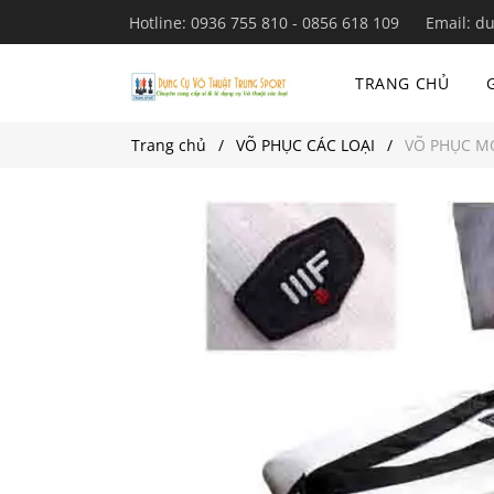
Hotline:
0936 755 810 - 0856 618 109
Email:
du
TRANG CHỦ
Trang chủ
VÕ PHỤC CÁC LOẠI
VÕ PHỤC 