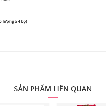
ố lượng ≥ 4 bộ)
n hàng hóa tại TRUNG SPORT
hiện giao dịch bán hàng & thu tiền tại nhà trên phạm vi to
ng như sau:
SẢN PHẨM LIÊN QUAN
và hoàn tiền cho khách hàng trong những trường hợp sau.
 TRUNG SPORT
 đúng đơn đặt hàng
 sở cửa hàng của TRUNG SPORT, Quý khách sẽ nhận hàng trực 