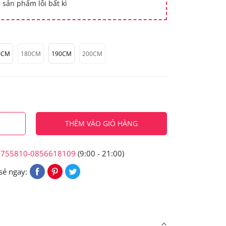
 sản phẩm lỗi bất kì
0CM
180CM
190CM
200CM
THÊM VÀO GIỎ HÀNG
6755810-0856618109
(9:00 - 21:00)
sẻ ngay: