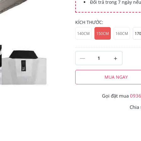
Đổi trả trong 7 ngày nếu
KÍCH THƯỚC:
140CM
150CM
160CM
17
MUA NGAY
Gọi đặt mua
093
Chia 