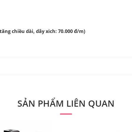
tăng chiều dài, dây xich: 70.000 đ/m)
n hàng hóa tại TRUNG SPORT
hiện giao dịch bán hàng & thu tiền tại nhà trên phạm vi to
ng như sau:
SẢN PHẨM LIÊN QUAN
và hoàn tiền cho khách hàng trong những trường hợp sau.
 TRUNG SPORT
 đúng đơn đặt hàng
 sở cửa hàng của TRUNG SPORT, Quý khách sẽ nhận hàng trực 
ng với đơn đặt hang ? Hãy liên hệ với chúng tôi càng sớm càn