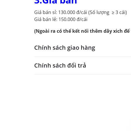
Giá bán sỉ: 130.000 đ/cái (Số lượng ≥ 3 cái)
Giá bán lẻ: 150.000 đ/cái
(Ngoài ra có thể kết nối thêm dây xich để 
Chính sách giao hàng
Chính sách đổi trả
Chính sách vận chuyển, giao nhậ
Cửa hàng TM Dụng cụ TDTT TRUNG SPORT thực 
Đổi trả trong 7 ngày
Hiện chúng tôi đang có các hình thức giao hà
TRUNG SPORT sẽ thực hiện việc đổi/trả hàng 
1. Nhận hàng trực tiếp tại Cửa hàng
1.Sản phẩm TRUNG SPORT giao không
- Với những khách hàng đến mua hàng tại trụ
Bạn nghĩ rằng sản phẩm giao cho bạn không đú