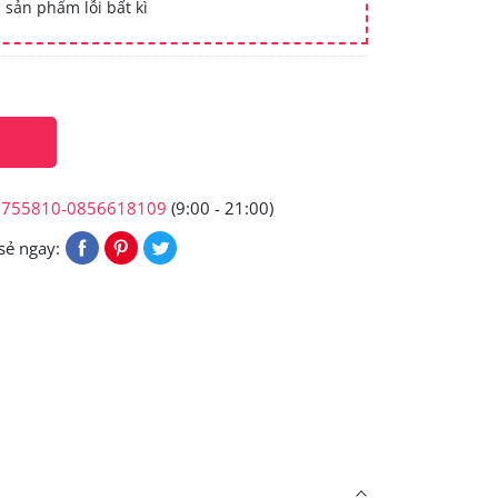
 sản phẩm lỗi bất kì
6755810-0856618109
(9:00 - 21:00)
sẻ ngay: