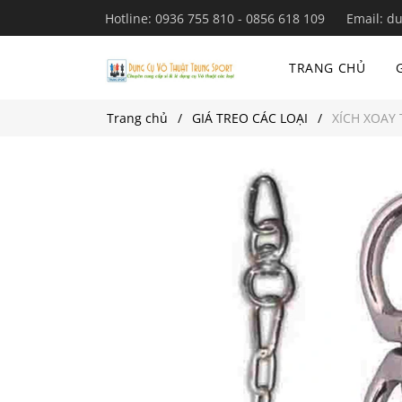
Hotline:
0936 755 810 - 0856 618 109
Email:
du
TRANG CHỦ
Trang chủ
GIÁ TREO CÁC LOẠI
XÍCH XOAY