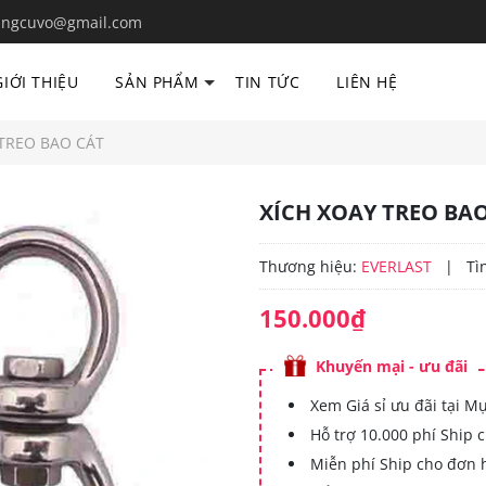
ngcuvo@gmail.com
GIỚI THIỆU
SẢN PHẨM
TIN TỨC
LIÊN HỆ
 TREO BAO CÁT
XÍCH XOAY TREO BA
Thương hiệu:
EVERLAST
|
Tì
150.000₫
Khuyến mại - ưu đãi
Xem Giá sỉ ưu đãi tại M
Hỗ trợ 10.000 phí Ship 
Miễn phí Ship cho đơn 