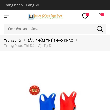
Đăng nhập
Đăng ký
0
0
Trang chủ
SẢN PHẨM THỂ THAO KHÁC
Trang Phục Thi Đấu Vật Tự Do